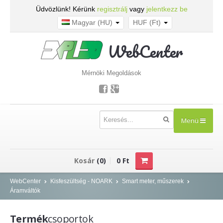
Üdvözlünk! Kérünk
regisztrálj
vagy
jelentkezz be
Magyar (HU)
HUF (Ft)
WebCenter
Mérnöki Megoldások
Menü
TERMÉKEK
Kosár
(0)
0 Ft
Kisfeszültség - NOARK
WebCenter
Kisfeszültség - NOARK
Smart meter, műszerek
Áramváltók
Kismegszakítók
Áram-védőkapcsolók
Termék
csoportok