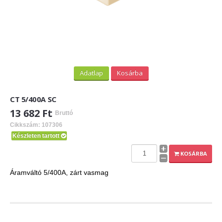
Adatlap
Kosárba
CT 5/400A SC
13 682 Ft
Bruttó
Cikkszám: 107306
Készleten tartott
KOSÁRBA
Áramváltó 5/400A, zárt vasmag