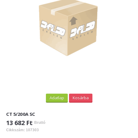
PV felirati táblák
INFORMÁCIÓK
HOGYAN TUDOK ONLINE VÁSÁROLNI?
SZÁLLÍTÁS
FIZETÉSI MÓDOK
ÁLTALÁNOS SZERZŐDÉSI FELTÉTELEK
ADATVÉDELEM
_______
Adatlap
Kosárba
WEBÁRUHÁZ ÜZEMELTETŐ? LEGYEN PARTNERÜNK!
CT 5/200A SC
ÁRLISTA
13 682 Ft
Bruttó
Cikkszám: 107303
KAPCSOLAT