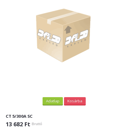
Adatlap
Kosárba
CT 5/300A SC
13 682 Ft
Bruttó