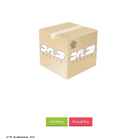
Adatlap
Kosárba
CT 5/500A SC