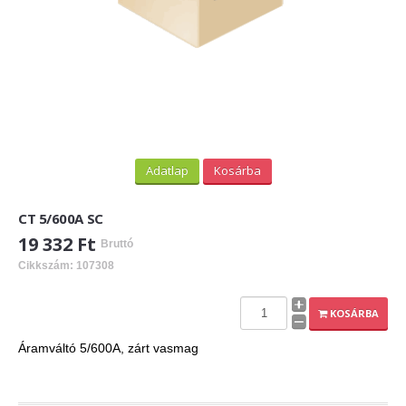
Adatlap
Kosárba
CT 5/600A SC
19 332 Ft
Bruttó
Cikkszám: 107308
KOSÁRBA
Áramváltó 5/600A, zárt vasmag