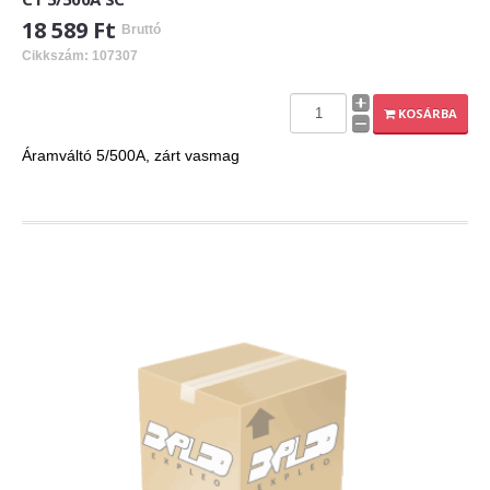
18 589 Ft
Bruttó
Cikkszám: 107307
KOSÁRBA
Áramváltó 5/500A, zárt vasmag