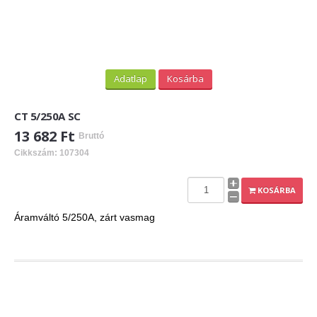
Adatlap
Kosárba
CT 5/250A SC
13 682 Ft
Bruttó
Cikkszám: 107304
KOSÁRBA
Áramváltó 5/250A, zárt vasmag