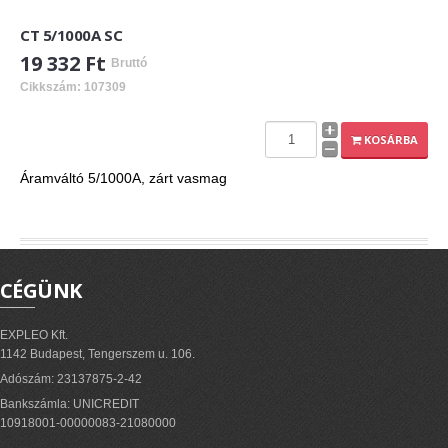
CT 5/1000A SC
19 332 Ft
Bruttó
Cikkszám: 107309
KOSÁRBA
Áramváltó 5/1000A, zárt vasmag
CÉGÜNK
EXPLEO Kft.
1142 Budapest, Tengerszem u. 106.
Adószám: 23137875-2-42
Bankszámla: UNICREDIT
10918001-00000083-21080000