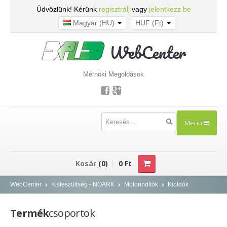
Üdvözlünk! Kérünk
regisztrálj
vagy
jelentkezz be
Magyar (HU)
HUF (Ft)
WebCenter
Mérnöki Megoldások
Menü
TERMÉKEK
Kosár
(0)
0 Ft
Kisfeszültség - NOARK
WebCenter
Kisfeszültség - NOARK
Motorindítók
Kioldók
Kismegszakítók
Termék
csoportok
Áram-védőkapcsolók