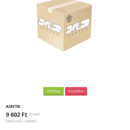
Adatlap
Kosárba
ASNTB
9 602 Ft
Bruttó
Cikkszám: 108962