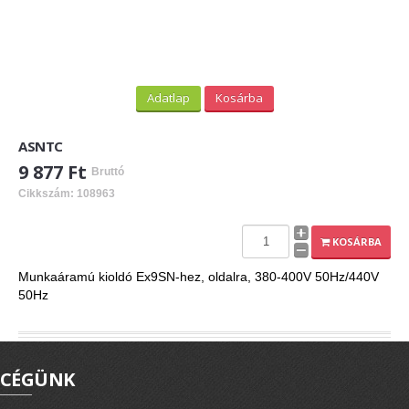
Adatlap
Kosárba
ASNTC
9 877 Ft
Bruttó
Cikkszám: 108963
KOSÁRBA
Munkaáramú kioldó Ex9SN-hez, oldalra, 380-400V 50Hz/440V
50Hz
CÉGÜNK