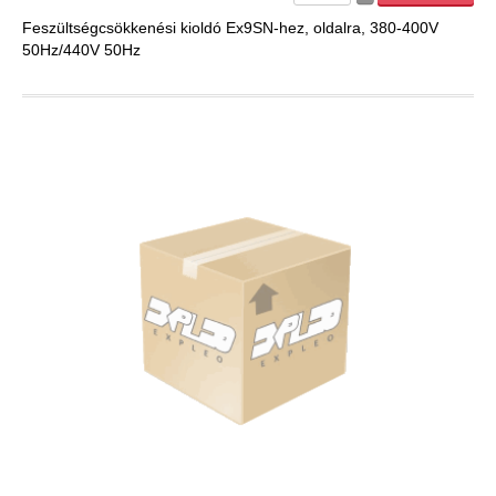
EXPLEO.HU
Feszültségcsökkenési kioldó Ex9SN-hez, oldalra, 380-400V
50Hz/440V 50Hz