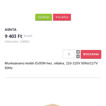
Adatlap
Kosárba
ASNTA
9 403 Ft
Bruttó
Cikkszám: 108961
KOSÁRBA
Munkaáramú kioldó Ex9SN-hez, oldalra, 110-115V 50Hz/127V
50Hz