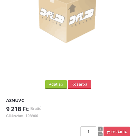
PV felirati táblák
INFORMÁCIÓK
HOGYAN TUDOK ONLINE VÁSÁROLNI?
SZÁLLÍTÁS
FIZETÉSI MÓDOK
ÁLTALÁNOS SZERZŐDÉSI FELTÉTELEK
ADATVÉDELEM
Adatlap
Kosárba
_______
ASNUVC
WEBÁRUHÁZ ÜZEMELTETŐ? LEGYEN PARTNERÜNK!
9 218 Ft
Bruttó
ÁRLISTA
Cikkszám: 108960
KAPCSOLAT
KOSÁRBA