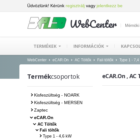
Üdvözlünk! Kérünk
regisztrálj
vagy
jelentkezz be
WebCenter
Mérnöki
TERMÉKEK
INFORMÁCIÓK
KAPCSO
WebCenter
eCAR.On
AC Töltők
Fali töltők
Type 1 - 7,
Termék
csoportok
eCAR.On , AC T
Kisfeszültség - NOARK
Kisfeszültség - MERSEN
Zaptec
eCAR.On
AC Töltők
Fali töltők
Type 1 - 4,6 kW