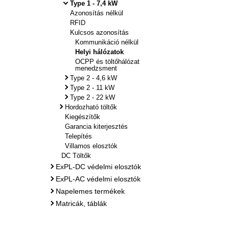
Type 1 - 7,4 kW
Azonosítás nélkül
RFID
Kulcsos azonosítás
Kommunikáció nélkül
Helyi hálózatok
OCPP és töltőhálózat
menedzsment
Type 2 - 4,6 kW
Type 2 - 11 kW
Type 2 - 22 kW
Hordozható töltők
Kiegészítők
Garancia kiterjesztés
Telepítés
Villamos elosztók
DC Töltők
ExPL-DC védelmi elosztók
ExPL-AC védelmi elosztók
Napelemes termékek
Matricák, táblák