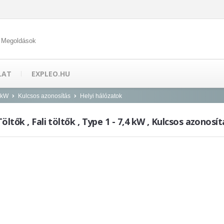
 Megoldások
LAT
EXPLEO.HU
4 kW
Kulcsos azonosítás
Helyi hálózatok
öltők , Fali töltők , Type 1 - 7,4 kW , Kulcsos azonosít