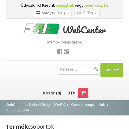
Üdvözlünk! Kérünk
regisztrálj
vagy
jelentkezz be
Magyar (HU)
HUF (Ft)
WebCenter
Mérnöki Megoldások
Menü
TERMÉKEK
Kosár
(0)
0 Ft
Kisfeszültség - NOARK
WebCenter
Kisfeszültség - NOARK
Kompakt megszakítók
M6 800-1600A
Kismegszakítók
Áram-védőkapcsolók
Termék
csoportok