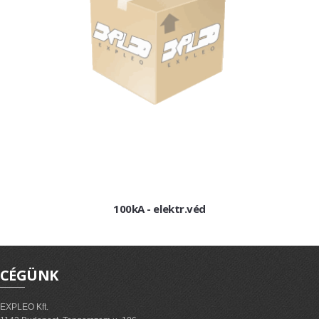
ExPL-DC védelmi elosztók
Tűzvédelmi lekapcsolás
Tűzv. lekapcsolás és védelem
Túlfeszvédelem
ExPL-AC védelmi elosztók
ExPL-AC-1F
ExPL-AC-3F
Napelemes termékek
100kA - elektr.véd
DC kapcsolás és védelem
PV felügyelet
Csatlakozók, szerelvények
CÉGÜNK
Matricák, táblák
PV matricák
EXPLEO Kft.