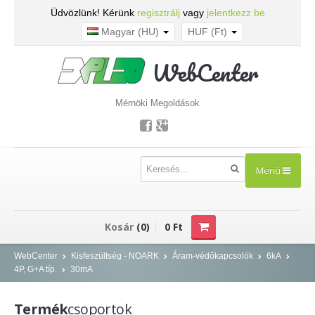
Üdvözlünk! Kérünk
regisztrálj
vagy
jelentkezz be
Magyar (HU)
HUF (Ft)
WebCenter
Mérnöki Megoldások
Menü
TERMÉKEK
Kosár
(0)
0 Ft
Kisfeszültség - NOARK
WebCenter
Kisfeszültség - NOARK
Áram-védőkapcsolók
6kA
4P, G+A típ.
30mA
Kismegszakítók
Áram-védőkapcsolók
Termék
csoportok