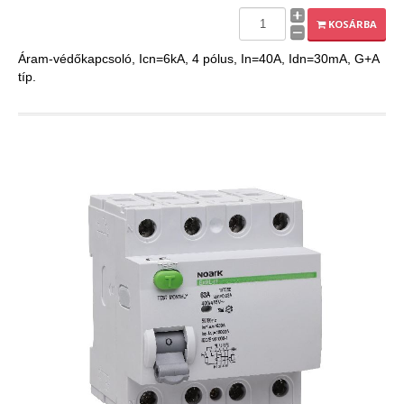
EXPLEO.HU
KOSÁRBA
Áram-védőkapcsoló, Icn=6kA, 4 pólus, In=40A, Idn=30mA, G+A
típ.