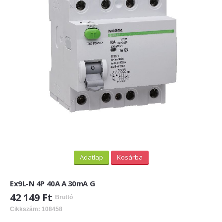
PV felirati táblák
INFORMÁCIÓK
HOGYAN TUDOK ONLINE VÁSÁROLNI?
SZÁLLÍTÁS
FIZETÉSI MÓDOK
ÁLTALÁNOS SZERZŐDÉSI FELTÉTELEK
ADATVÉDELEM
_______
Adatlap
Kosárba
WEBÁRUHÁZ ÜZEMELTETŐ? LEGYEN PARTNERÜNK!
Ex9L-N 4P 40A A 30mA G
ÁRLISTA
42 149 Ft
Bruttó
Cikkszám: 108458
KAPCSOLAT