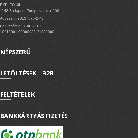
EXPLEO Kft.
1142 Budapest, Tengerszem u. 106.
Adószám: 23137875-2-42
Bankszámla: UNICREDIT
10918001-00000083-21080000
NÉPSZERŰ
LETÖLTÉSEK | B2B
FELTÉTELEK
BANKKÁRTYÁS FIZETÉS