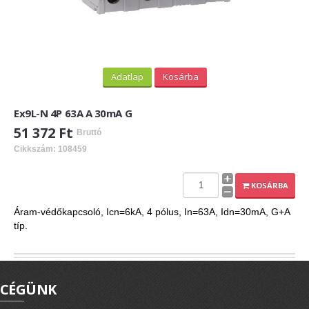
Adatlap
Kosárba
Ex9L-N 4P 63A A 30mA G
51 372 Ft
Bruttó
Cikkszám: 108459
KOSÁRBA
Áram-védőkapcsoló, Icn=6kA, 4 pólus, In=63A, Idn=30mA, G+A
típ.
CÉGÜNK