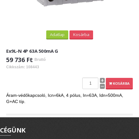
Adatlap
Kosárba
Ex9L-N 4P 63A 500mA G
59 736 Ft
Bruttó
Cikkszám: 108443
KOSÁRBA
Áram-védőkapcsoló, Icn=6kA, 4 pólus, In=63A, Idn=500mA,
G+AC típ.
CÉGÜNK