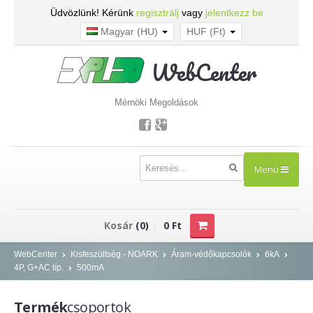
Üdvözlünk! Kérünk
regisztrálj
vagy
jelentkezz be
Magyar (HU)
HUF (Ft)
WebCenter
Mérnöki Megoldások
Menü
TERMÉKEK
Kosár
(0)
0 Ft
Kisfeszültség - NOARK
WebCenter
Kisfeszültség - NOARK
Áram-védőkapcsolók
6kA
4P, G+AC típ.
500mA
Kismegszakítók
Áram-védőkapcsolók
Termék
csoportok