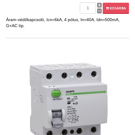
EXPLEO.HU
KOSÁRBA
Áram-védőkapcsoló, Icn=6kA, 4 pólus, In=40A, Idn=500mA,
G+AC típ.