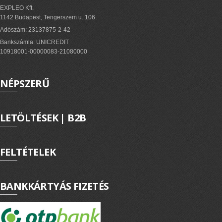
EXPLEO Kft.
1142 Budapest, Tengerszem u. 106.
Adószám: 23137875-2-42
Bankszámla: UNICREDIT
10918001-00000083-21080000
NÉPSZERŰ
LETÖLTÉSEK | B2B
FELTÉTELEK
BANKKÁRTYÁS FIZETÉS