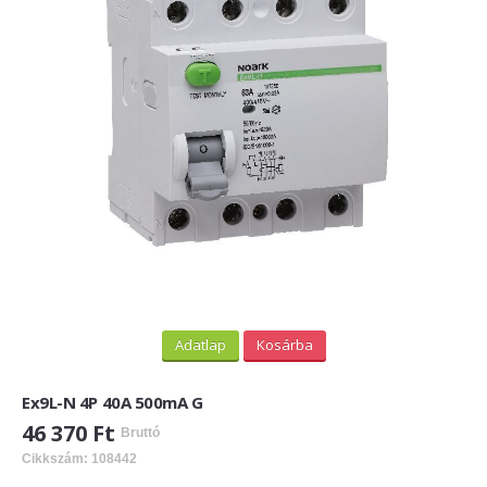
PV felirati táblák
INFORMÁCIÓK
HOGYAN TUDOK ONLINE VÁSÁROLNI?
SZÁLLÍTÁS
FIZETÉSI MÓDOK
ÁLTALÁNOS SZERZŐDÉSI FELTÉTELEK
ADATVÉDELEM
_______
Adatlap
Kosárba
WEBÁRUHÁZ ÜZEMELTETŐ? LEGYEN PARTNERÜNK!
Ex9L-N 4P 40A 500mA G
ÁRLISTA
46 370 Ft
Bruttó
Cikkszám: 108442
KAPCSOLAT