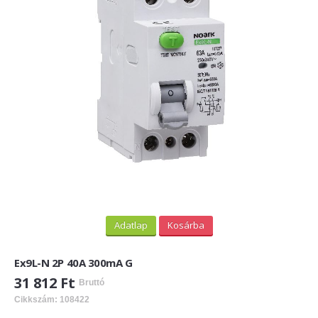
PV felirati táblák
INFORMÁCIÓK
HOGYAN TUDOK ONLINE VÁSÁROLNI?
SZÁLLÍTÁS
FIZETÉSI MÓDOK
ÁLTALÁNOS SZERZŐDÉSI FELTÉTELEK
ADATVÉDELEM
_______
Adatlap
Kosárba
WEBÁRUHÁZ ÜZEMELTETŐ? LEGYEN PARTNERÜNK!
Ex9L-N 2P 40A 300mA G
ÁRLISTA
31 812 Ft
Bruttó
Cikkszám: 108422
KAPCSOLAT