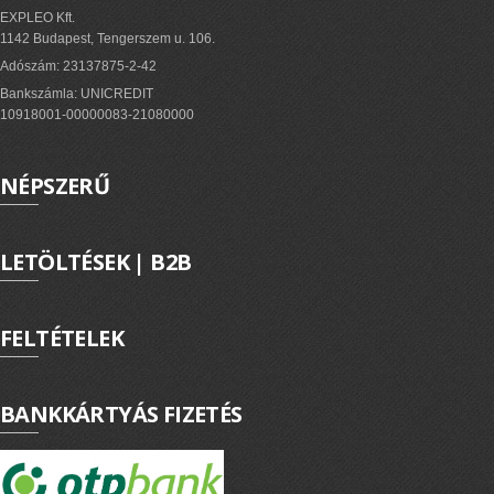
EXPLEO Kft.
1142 Budapest, Tengerszem u. 106.
Adószám: 23137875-2-42
Bankszámla: UNICREDIT
10918001-00000083-21080000
NÉPSZERŰ
LETÖLTÉSEK | B2B
FELTÉTELEK
BANKKÁRTYÁS FIZETÉS