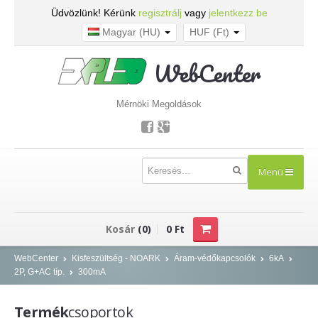
Üdvözlünk! Kérünk
regisztrálj
vagy
jelentkezz be
Magyar (HU)
HUF (Ft)
WebCenter
Mérnöki Megoldások
Menü
TERMÉKEK
Kosár
(0)
0 Ft
Kisfeszültség - NOARK
WebCenter
Kisfeszültség - NOARK
Áram-védőkapcsolók
6kA
2P, G+AC típ.
300mA
Kismegszakítók
Áram-védőkapcsolók
Termék
csoportok