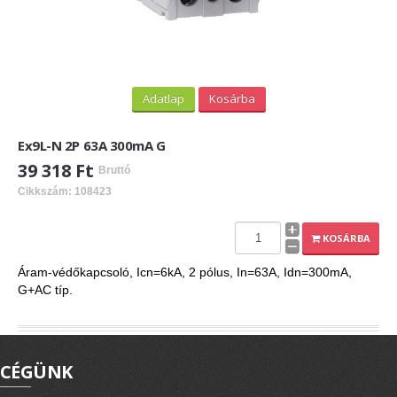
Adatlap
Kosárba
Ex9L-N 2P 63A 300mA G
39 318 Ft
Bruttó
Cikkszám: 108423
KOSÁRBA
Áram-védőkapcsoló, Icn=6kA, 2 pólus, In=63A, Idn=300mA,
G+AC típ.
CÉGÜNK