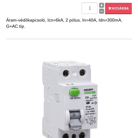
EXPLEO.HU
KOSÁRBA
Áram-védőkapcsoló, Icn=6kA, 2 pólus, In=40A, Idn=300mA,
G+AC típ.