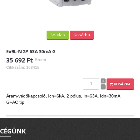
Adatlap
Kosárba
Ex9L-N 2P 63A 30mA G
35 692 Ft
Bruttó
Cikkszám: 108415
KOSÁRBA
Áram-védőkapcsoló, Icn=6kA, 2 pólus, In=63A, Idn=30mA,
G+AC típ.
CÉGÜNK