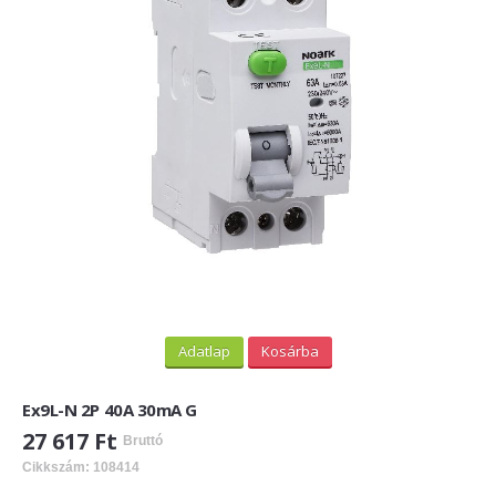
PV felirati táblák
INFORMÁCIÓK
HOGYAN TUDOK ONLINE VÁSÁROLNI?
SZÁLLÍTÁS
FIZETÉSI MÓDOK
ÁLTALÁNOS SZERZŐDÉSI FELTÉTELEK
ADATVÉDELEM
_______
Adatlap
Kosárba
WEBÁRUHÁZ ÜZEMELTETŐ? LEGYEN PARTNERÜNK!
Ex9L-N 2P 40A 30mA G
ÁRLISTA
27 617 Ft
Bruttó
Cikkszám: 108414
KAPCSOLAT