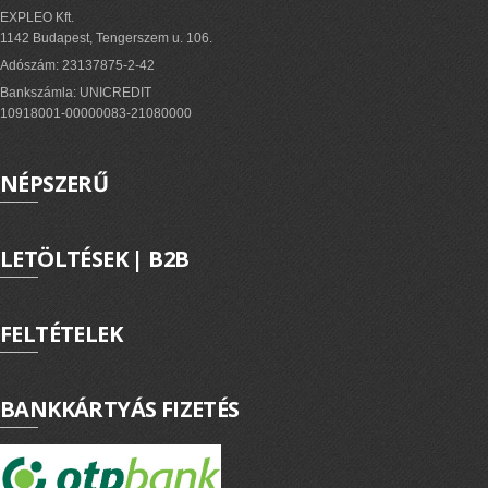
EXPLEO Kft.
1142 Budapest, Tengerszem u. 106.
Adószám: 23137875-2-42
Bankszámla: UNICREDIT
10918001-00000083-21080000
NÉPSZERŰ
LETÖLTÉSEK | B2B
FELTÉTELEK
BANKKÁRTYÁS FIZETÉS