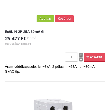
ExPL-DC védelmi elosztók
Tűzvédelmi lekapcsolás
Tűzv. lekapcsolás és védelem
Adatlap
Kosárba
Túlfeszvédelem
Ex9L-N 2P 25A 30mA G
ExPL-AC védelmi elosztók
25 477 Ft
Bruttó
ExPL-AC-1F
Cikkszám: 108413
ExPL-AC-3F
KOSÁRBA
Napelemes termékek
Áram-védőkapcsoló, Icn=6kA, 2 pólus, In=25A, Idn=30mA,
G+AC típ.
DC kapcsolás és védelem
PV felügyelet
Csatlakozók, szerelvények
Matricák, táblák
PV matricák