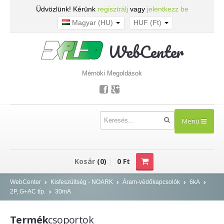
Üdvözlünk! Kérünk
regisztrálj
vagy
jelentkezz be
Magyar (HU)
HUF (Ft)
WebCenter
Mérnöki Megoldások
Menü
TERMÉKEK
Kosár
(0)
0 Ft
Kisfeszültség - NOARK
WebCenter
Kisfeszültség - NOARK
Áram-védőkapcsolók
6kA
2P, G+AC típ.
30mA
Kismegszakítók
Áram-védőkapcsolók
Termék
csoportok