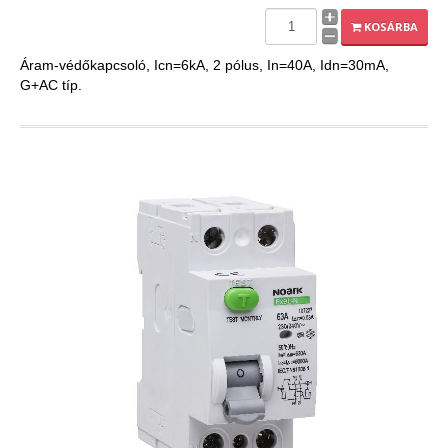
EXPLEO.HU
KOSÁRBA
Áram-védőkapcsoló, Icn=6kA, 2 pólus, In=40A, Idn=30mA,
G+AC típ.