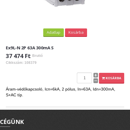
Adatlap
Kosárba
Ex9L-N 2P 63A 300mA S
37 474 Ft
Bruttó
Cikkszám: 108379
KOSÁRBA
Áram-védőkapcsoló, Icn=6kA, 2 pólus, In=63A, Idn=300mA,
S+AC típ.
CÉGÜNK