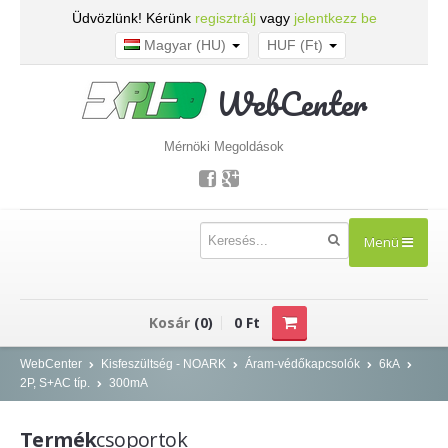
Üdvözlünk! Kérünk
regisztrálj
vagy
jelentkezz be
Magyar (HU)
HUF (Ft)
WebCenter
Mérnöki Megoldások
Menü
TERMÉKEK
Kosár
(0)
0 Ft
Kisfeszültség - NOARK
WebCenter
Kisfeszültség - NOARK
Áram-védőkapcsolók
6kA
2P, S+AC típ.
300mA
Kismegszakítók
Áram-védőkapcsolók
Termék
csoportok