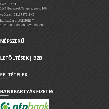
EXPLEO Kft.
1142 Budapest, Tengerszem u. 106.
Adószám: 23137875-2-42
Bankszámla: UNICREDIT
10918001-00000083-21080000
NÉPSZERŰ
LETÖLTÉSEK | B2B
FELTÉTELEK
BANKKÁRTYÁS FIZETÉS