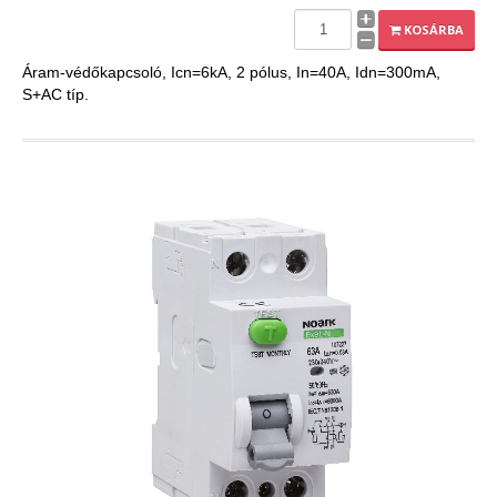
EXPLEO.HU
KOSÁRBA
Áram-védőkapcsoló, Icn=6kA, 2 pólus, In=40A, Idn=300mA,
S+AC típ.