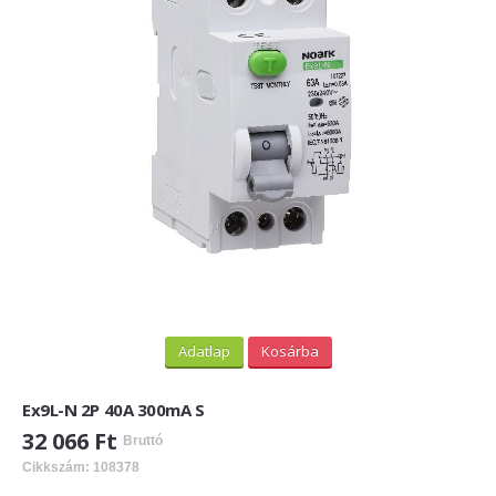
PV felirati táblák
INFORMÁCIÓK
HOGYAN TUDOK ONLINE VÁSÁROLNI?
SZÁLLÍTÁS
FIZETÉSI MÓDOK
ÁLTALÁNOS SZERZŐDÉSI FELTÉTELEK
ADATVÉDELEM
_______
Adatlap
Kosárba
WEBÁRUHÁZ ÜZEMELTETŐ? LEGYEN PARTNERÜNK!
Ex9L-N 2P 40A 300mA S
ÁRLISTA
32 066 Ft
Bruttó
Cikkszám: 108378
KAPCSOLAT