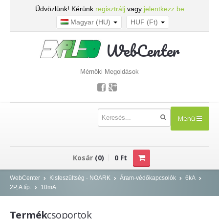
Üdvözlünk! Kérünk
regisztrálj
vagy
jelentkezz be
Magyar (HU)
HUF (Ft)
WebCenter
Mérnöki Megoldások
Menü
TERMÉKEK
Kosár
(0)
0 Ft
Kisfeszültség - NOARK
WebCenter
Kisfeszültség - NOARK
Áram-védőkapcsolók
6kA
2P, A típ.
10mA
Kismegszakítók
Áram-védőkapcsolók
Termék
csoportok