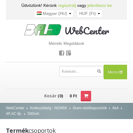
Üdvözlünk! Kérünk
regisztrálj
vagy
jelentkezz be
Magyar (HU)
HUF (Ft)
WebCenter
Mérnöki Megoldások
Menü
TERMÉKEK
Kosár
(0)
0 Ft
Kisfeszültség - NOARK
WebCenter
Kisfeszültség - NOARK
Áram-védőkapcsolók
6kA
4P, AC típ.
500mA
Kismegszakítók
Áram-védőkapcsolók
Termék
csoportok