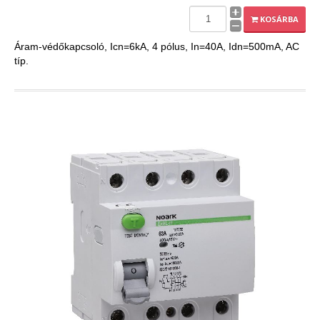
EXPLEO.HU
KOSÁRBA
Áram-védőkapcsoló, Icn=6kA, 4 pólus, In=40A, Idn=500mA, AC
típ.