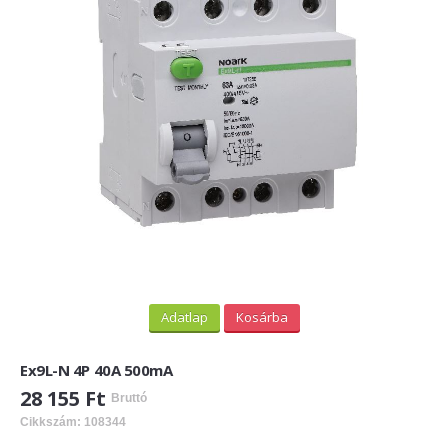
PV felirati táblák
INFORMÁCIÓK
HOGYAN TUDOK ONLINE VÁSÁROLNI?
SZÁLLÍTÁS
FIZETÉSI MÓDOK
ÁLTALÁNOS SZERZŐDÉSI FELTÉTELEK
ADATVÉDELEM
_______
Adatlap
Kosárba
WEBÁRUHÁZ ÜZEMELTETŐ? LEGYEN PARTNERÜNK!
Ex9L-N 4P 40A 500mA
ÁRLISTA
28 155 Ft
Bruttó
Cikkszám: 108344
KAPCSOLAT