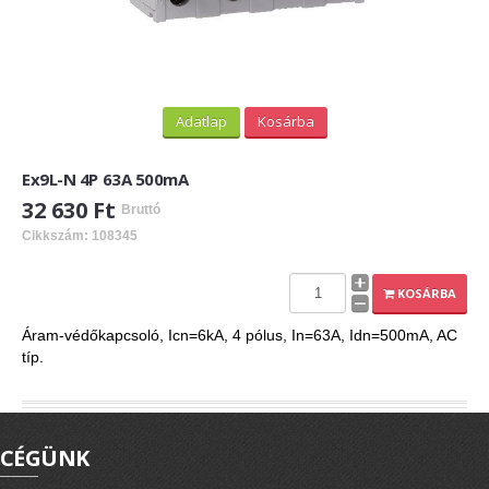
Adatlap
Kosárba
Ex9L-N 4P 63A 500mA
32 630 Ft
Bruttó
Cikkszám: 108345
KOSÁRBA
Áram-védőkapcsoló, Icn=6kA, 4 pólus, In=63A, Idn=500mA, AC
típ.
CÉGÜNK