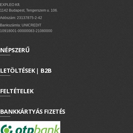
EXPLEO Kft.
1142 Budapest, Tengerszem u. 106.
Adószám: 23137875-2-42
Bankszámla: UNICREDIT
10918001-00000083-21080000
NÉPSZERŰ
LETÖLTÉSEK | B2B
FELTÉTELEK
BANKKÁRTYÁS FIZETÉS