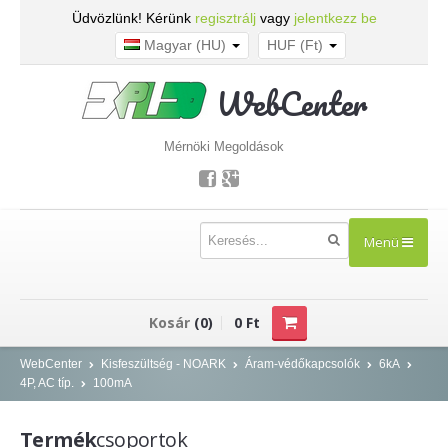
Üdvözlünk! Kérünk
regisztrálj
vagy
jelentkezz be
Magyar (HU)
HUF (Ft)
WebCenter
Mérnöki Megoldások
Menü
TERMÉKEK
Kosár
(0)
0 Ft
Kisfeszültség - NOARK
WebCenter
Kisfeszültség - NOARK
Áram-védőkapcsolók
6kA
4P, AC típ.
100mA
Kismegszakítók
Áram-védőkapcsolók
Termék
csoportok