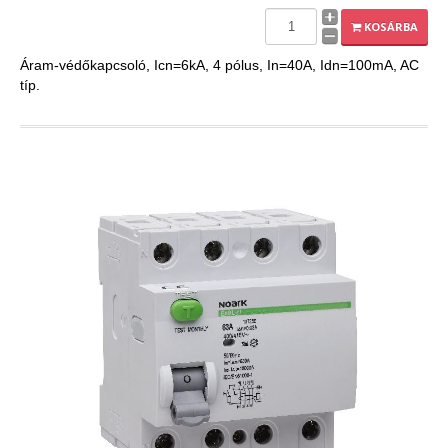
EXPLEO.HU
KOSÁRBA
Áram-védőkapcsoló, Icn=6kA, 4 pólus, In=40A, Idn=100mA, AC
típ.