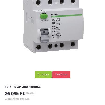
PV felirati táblák
INFORMÁCIÓK
HOGYAN TUDOK ONLINE VÁSÁROLNI?
SZÁLLÍTÁS
FIZETÉSI MÓDOK
ÁLTALÁNOS SZERZŐDÉSI FELTÉTELEK
ADATVÉDELEM
_______
Adatlap
Kosárba
WEBÁRUHÁZ ÜZEMELTETŐ? LEGYEN PARTNERÜNK!
Ex9L-N 4P 40A 100mA
ÁRLISTA
26 095 Ft
Bruttó
Cikkszám: 108336
KAPCSOLAT