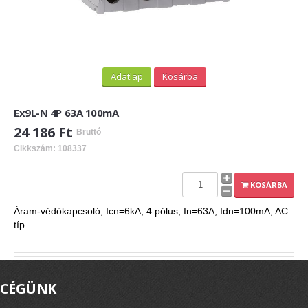
Adatlap
Kosárba
Ex9L-N 4P 63A 100mA
24 186 Ft
Bruttó
Cikkszám: 108337
KOSÁRBA
Áram-védőkapcsoló, Icn=6kA, 4 pólus, In=63A, Idn=100mA, AC
típ.
CÉGÜNK